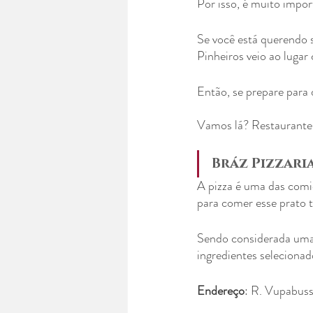
Por isso, é muito impo
Se você está querendo s
Pinheiros veio ao lugar 
Então, se prepare para 
Vamos lá? Restaurantes
Bráz Pizzari
A pizza é uma das comi
para comer esse prato tr
Sendo considerada uma 
ingredientes selecionad
Endereço
: R. Vupabuss