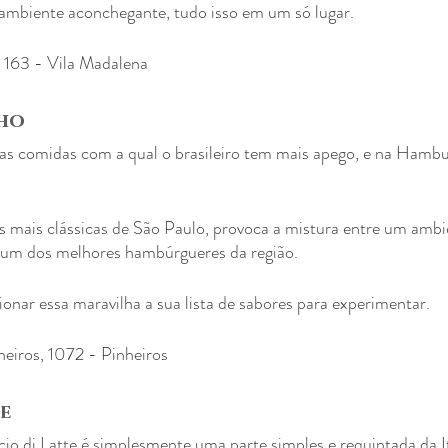
 ambiente aconchegante, tudo isso em um só lugar.
, 163 - Vila Madalena
ho
 comidas com a qual o brasileiro tem mais apego, e na Hambu
mais clássicas de São Paulo, provoca a mistura entre um ambie
 e um dos melhores hambúrgueres da região.
onar essa maravilha a sua lista de sabores para experimentar.
heiros, 1072 - Pinheiros
e
io di Latte é simplesmente uma parte simples e requintada da Itá