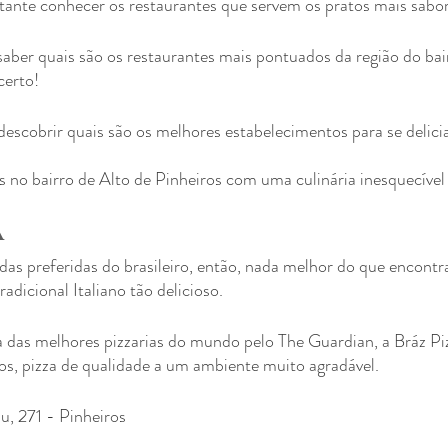
rtante conhecer os restaurantes que servem os pratos mais sabo
aber quais são os restaurantes mais pontuados da região do bai
certo! 
descobrir quais são os melhores estabelecimentos para se delicia
 no bairro de Alto de Pinheiros com uma culinária inesquecível
a
das preferidas do brasileiro, então, nada melhor do que encont
adicional Italiano tão delicioso.
das melhores pizzarias do mundo pelo The Guardian, a Bráz Pi
os, pizza de qualidade a um ambiente muito agradável.
u, 271 - Pinheiros