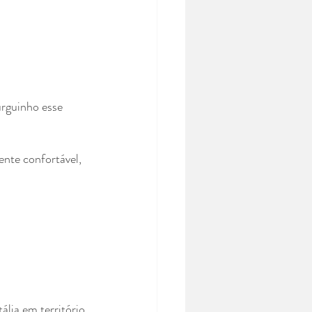
rguinho esse 
nte confortável, 
lia em território 