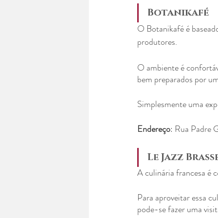
Botanikafé
O Botanikafé é baseado 
produtores.
O ambiente é confortáve
bem preparados por um
Simplesmente uma exper
Endereço
: Rua Padre G
Le Jazz Brass
A culinária francesa é
Para aproveitar essa c
pode-se fazer uma visit