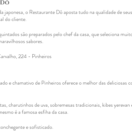
 Dô
a japonesa, o Restaurante Dô aposta tudo na qualidade de seus
al do cliente.
quintados são preparados pelo chef da casa, que seleciona muit
maravilhosos sabores.
arvalho, 224 - Pinheiros
ado e chamativo de Pinheiros oferece o melhor das deliciosas co
tas, charutinhos de uva, sobremesas tradicionais, kibes yerevan e
mesmo é a famosa esfiha da casa.
conchegante e sofisticado. 