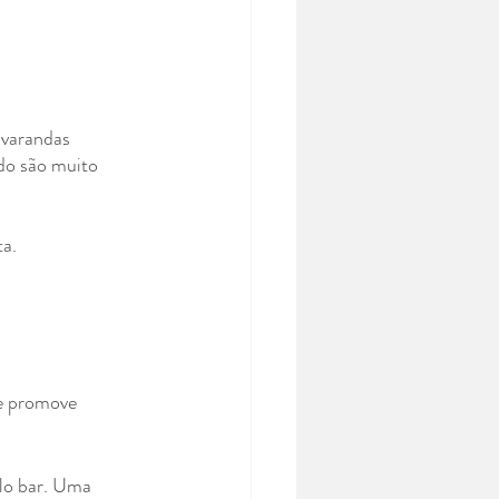
 varandas 
ado são muito 
ta.
 e promove 
elo bar. Uma 