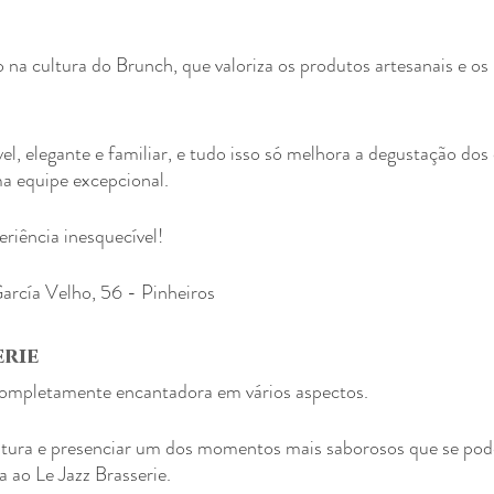
na cultura do Brunch, que valoriza os produtos artesanais e os
l, elegante e familiar, e tudo isso só melhora a degustação dos 
a equipe excepcional.
iência inesquecível!
arcía Velho, 56 - Pinheiros
erie
 completamente encantadora em vários aspectos.
ultura e presenciar um dos momentos mais saborosos que se pode
a ao Le Jazz Brasserie.