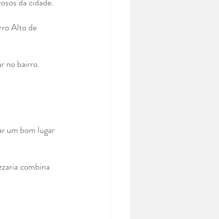
rosos da cidade.
rro Alto de 
r no bairro. 
 
rar um bom lugar 
zzaria combina 