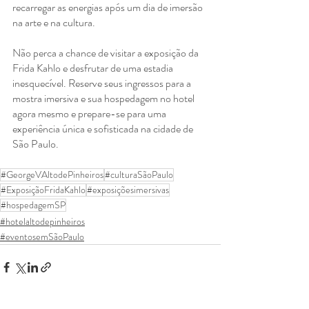
recarregar as energias após um dia de imersão 
na arte e na cultura.
Não perca a chance de visitar a exposição da 
Frida Kahlo e desfrutar de uma estadia 
inesquecível. Reserve seus ingressos para a 
mostra imersiva e sua hospedagem no hotel 
agora mesmo e prepare-se para uma 
experiência única e sofisticada na cidade de 
São Paulo.
#GeorgeVAltodePinheiros
#culturaSãoPaulo
#ExposiçãoFridaKahlo
#exposiçõesimersivas
#hospedagemSP
#hotelaltodepinheiros
#eventosemSãoPaulo