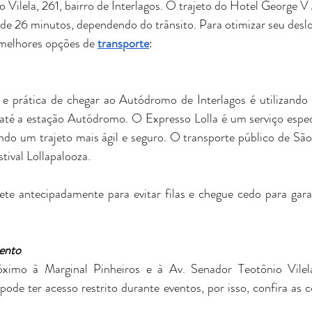
 Vilela, 261, bairro de Interlagos. O trajeto do Hotel George V 
ca de 26 minutos, dependendo do trânsito. Para otimizar seu desl
 melhores opções de 
transporte
:
 e prática de chegar ao Autódromo de Interlagos é utilizand
até a estação Autódromo. O Expresso Lolla é um serviço espec
tindo um trajeto mais ágil e seguro. O transporte público de São
tival Lollapalooza. 
te antecipadamente para evitar filas e chegue cedo para gara
ento
ximo à Marginal Pinheiros e à Av. Senador Teotônio Vilela
pode ter acesso restrito durante eventos, por isso, confira as c