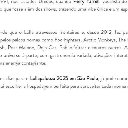
991, nos Estados Unidos, quando 
Perry Farrell
, vocalista do
to que fosse além dos shows, trazendo uma vibe única e um esp
nde que o Lolla atravessou fronteiras e, desde 2012, faz par
m pelos palcos nomes como Foo Fighters, Arctic Monkeys, The Ki
ish, Post Malone, Doja Cat, Pabllo Vittar e muitos outros. A
o universo à parte, com gastronomia variada, ativações interat
a energia contagiante.
os dias para o 
Lollapalooza 2025 em São Paulo
, já pode come
nclui escolher a hospedagem perfeita para aproveitar cada mome