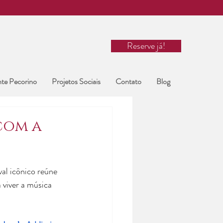
Reserve já!
nte Pecorino
Projetos Sociais
Contato
Blog
com a
ival icônico reúne 
 viver a música 