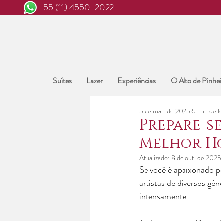
+55 (11) 4550-2022
Suítes
Lazer
Experiências
O Alto de Pinhei
5 de mar. de 2025
5 min de l
Prepare-s
Melhor Ho
Atualizado:
8 de out. de 2025
Se você é apaixonado po
artistas de diversos gê
intensamente. 