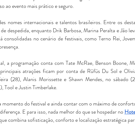
sso ao evento mais prático e seguro.
es nomes internacionais e talentos brasileiros. Entre os desta
 de despedida, enquanto Drik Barbosa, Marina Peralta e Jão lev
já consolidadas no cenário de festivais, como Terno Rei, Jove
presença.
nal, a programação conta com Tate McRae, Benson Boone, Mi
principais atrações ficam por conta de Rüfüs Du Sol e Olivia
eira (28), Alanis Morissette e Shawn Mendes, no sábado (2
, Tool e Justin Timberlake.
da momento do festival e ainda contar com o máximo de conforto
diferença. E para isso, nada melhor do que se hospedar no 
Hote
que combina sofisticação, conforto e localização estratégica pa