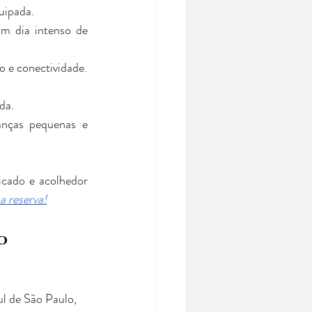
uipada.
m dia intenso de 
o e conectividade.
da.
anças pequenas e 
cado e acolhedor 
a reserva!
o 
ul de São Paulo, 