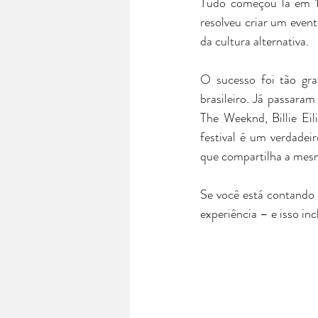
Tudo começou lá em 1
resolveu criar um even
da cultura alternativa.
O sucesso foi tão gra
brasileiro. Já passara
The Weeknd, Billie Eil
festival é um verdadeir
que compartilha a mesm
Se você está contando 
experiência – e isso i