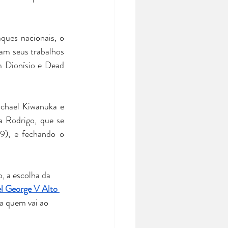
ques nacionais, o 
am seus trabalhos 
m Dionísio e Dead 
chael Kiwanuka e 
 Rodrigo, que se 
9), e fechando o 
, a escolha da 
l George V Alto 
ra quem vai ao 