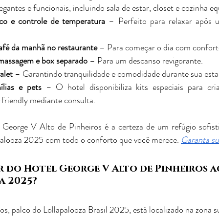
antes e funcionais, incluindo sala de estar, closet e cozinha eq
ico e controle de temperatura
 – Perfeito para relaxar após u
café da manhã no restaurante
 – Para começar o dia com confort
omassagem e box separado
 – Para um descanso revigorante.
alet
 – Garantindo tranquilidade e comodidade durante sua esta
lias e pets
 – O hotel disponibiliza kits especiais para cri
riendly mediante consulta.
George V Alto de Pinheiros é a certeza de um refúgio sofisti
apalooza 2025 com todo o conforto que você merece. 
Garanta su
do Hotel George V Alto de Pinheiros a
a 2025?
s, palco do Lollapalooza Brasil 2025, está localizado na zona s