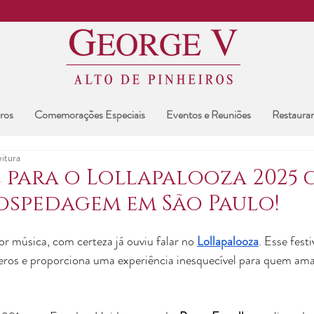
ros
Comemorações Especiais
Eventos e Reuniões
Restaura
eitura
e para o Lollapalooza 2025 
spedagem em São Paulo!
r música, com certeza já ouviu falar no 
Lollapalooza
. Esse fest
neros e proporciona uma experiência inesquecível para quem ama