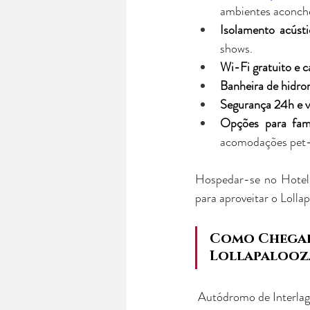
ambientes aconcheg
Isolamento acúst
shows.
Wi-Fi gratuito e 
Banheira de hidr
Segurança 24h e v
Opções para famí
acomodações pet-f
Hospedar-se no Hotel 
para aproveitar o Loll
Como Chegar 
Lollapalooz
 Autódromo de Interlago