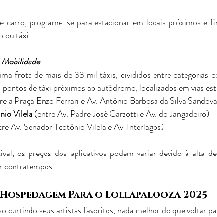
de carro, programe-se para estacionar em locais próximos e fina
o ou táxi.
e Mobilidade
a frota de mais de 33 mil táxis, divididos entre categorias c
m pontos de táxi próximos ao autódromo, localizados em vias est
tre a Praça Enzo Ferrari e Av. Antônio Barbosa da Silva Sandova
nio Vilela
 (entre Av. Padre José Garzotti e Av. do Jangadeiro)
tre Av. Senador Teotônio Vilela e Av. Interlagos)
ival, os preços dos aplicativos podem variar devido à alta d
ar contratempos.
 Hospedagem Para o Lollapalooza 2025
o curtindo seus artistas favoritos, nada melhor do que voltar pa