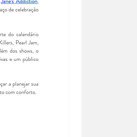
 
Jane’s Addiction
, 
aço de celebração 
te do calendário 
llers, Pearl Jam, 
lém dos shows, o 
ivas e um público 
çar a planejar sua 
nto com conforto.