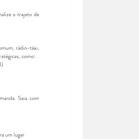
lize o trajeto de 
omum, rádio-táxi, 
ratégicas, como:
l)
emanda. Saia com 
ra um lugar 