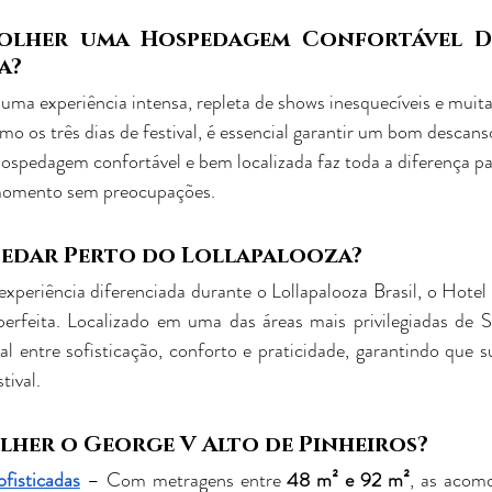
olher uma Hospedagem Confortável D
a?
 uma experiência intensa, repleta de shows inesquecíveis e muita
mo os três dias de festival, é essencial garantir um bom descans
spedagem confortável e bem localizada faz toda a diferença par
 momento sem preocupações. 
pedar Perto do Lollapalooza?
periência diferenciada durante o Lollapalooza Brasil, o Hotel
perfeita. Localizado em uma das áreas mais privilegiadas de S
eal entre sofisticação, conforto e praticidade, garantindo que s
tival.
lher o George V Alto de Pinheiros?
ofisticadas
 – Com metragens entre 
48 m² e 92 m²
, as acom