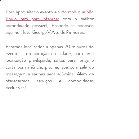
Para aproveitar o evento e 
tudo mais que São 
Paulo tem para oferecer
com a melhor 
comodidade possível, hospede-se conosco 
aqui no Hotel George V Alto de Pinheiros.
Estamos localizados a apenas 20 minutos do 
evento - no coração da cidade, com uma 
localização privilegiada, suítes para longa e 
curta permanência, piscina, spa com sala de 
massagem e saunas seca e úmida. Além de 
oferecermos serviços e comodidades 
exclusivas!
Faça sua reserva
 conosco e aproveite esse 
momento cultural com muito conforto e 
requinte!
#CândidoPortinari
#artebrasileira
#culturaemfamília