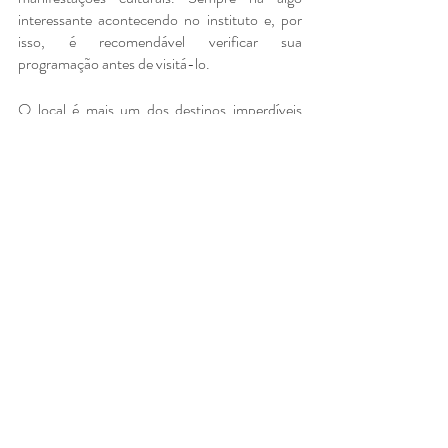
interessante acontecendo no instituto e, por 
isso, é recomendável verificar sua 
programação antes de visitá-lo.
O local é mais um dos destinos imperdíveis 
para quem aprecia arte e cultura durante sua 
estada em São Paulo.
Faça sua reserva agora 
no Hotel George V Alto 
de Pinheiros e viva a 
melhor experiência em 
São Paulo! 
Aproveite tudo o que São Paulo tem a 
oferecer e comece o ano de 2024 em grande 
estilo. Se você está em busca de uma 
hospedagem de qualidade durante sua estada 