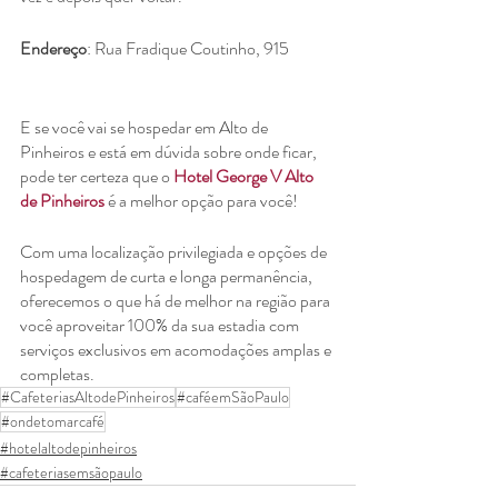
Endereço
: Rua Fradique Coutinho, 915
E se você vai se hospedar em Alto de 
Pinheiros e está em dúvida sobre onde ficar, 
pode ter certeza que o 
Hotel George V Alto 
de Pinheiros
 é a melhor opção para você!
Com uma localização privilegiada e opções de 
hospedagem de curta e longa permanência, 
oferecemos o que há de melhor na região para 
você aproveitar 100% da sua estadia com 
serviços exclusivos em acomodações amplas e 
completas.
#CafeteriasAltodePinheiros
#caféemSãoPaulo
#ondetomarcafé
#hotelaltodepinheiros
#cafeteriasemsãopaulo