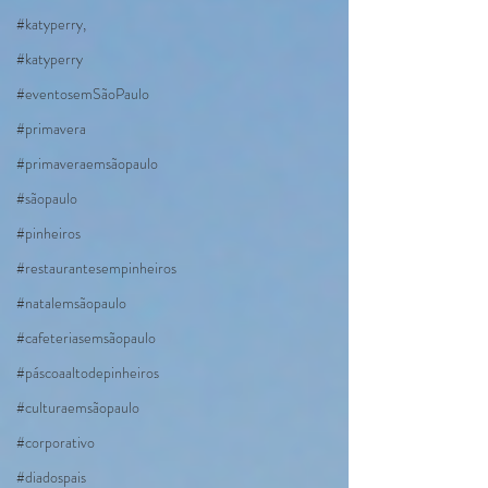
#katyperry,
#katyperry
#eventosemSãoPaulo
#primavera
#primaveraemsãopaulo
#sãopaulo
#pinheiros
#restaurantesempinheiros
#natalemsãopaulo
#cafeteriasemsãopaulo
#páscoaaltodepinheiros
#culturaemsãopaulo
#corporativo
#diadospais