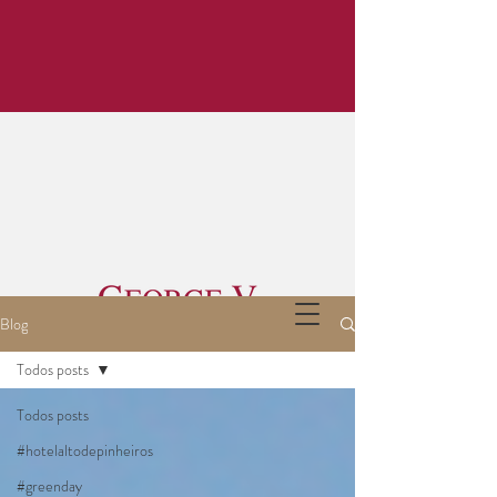
Blog
Todos posts
Todos posts
#hotelaltodepinheiros
#greenday