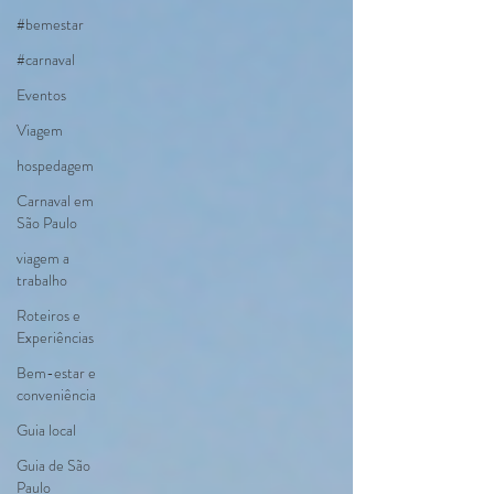
#bemestar
#carnaval
Eventos
Viagem
hospedagem
Carnaval em
São Paulo
viagem a
trabalho
Roteiros e
Experiências
Bem-estar e
conveniência
Guia local
Guia de São
Paulo