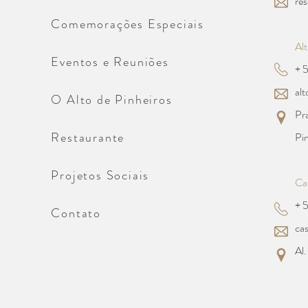
re
Roteiros e Ex
Comemorações Especiais
Alt
Eventos e Reuniões
+ 
Guia local
al
O Alto de Pinheiros
Pra
Viagens corp
Restaurante
Pi
Projetos Sociais
Ca
+ 
Contato
ca
Al.