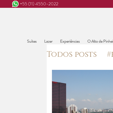
+55 (11) 4550-2022
Suítes
Lazer
Experiências
O Alto de Pinhei
Todos posts
#
#katyperry,
#primavera