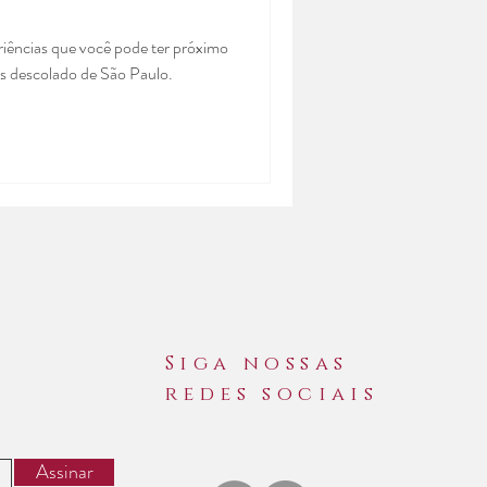
riências que você pode ter próximo
is descolado de São Paulo.
aulo
ãopaulo
agem
Siga nossas
redes sociais
lho
Assinar