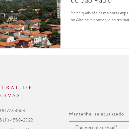
de São Paulo
#restaurantesempinheiros
Saiba quais são as melhores expe
ao Alto de Pinheiros, o bairro ma
paulo
#cafeteriasemsãop
epinheiros
#culturaems
o
#diadospais
#bemestar
tral de
Eventos
Viagem
hosped
servas
00 773 4663
Mantenha-se atualizado
São Paulo
viagem a traba
5 (11) 4550-2022