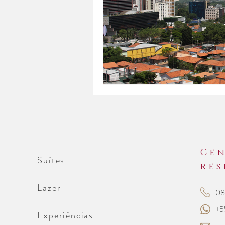
#pinheiros
#natalemsão
#páscoaaltod
#corporativ
Cen
Suítes
#carnaval
re
Lazer
08
Carnaval em 
+5
Experiências