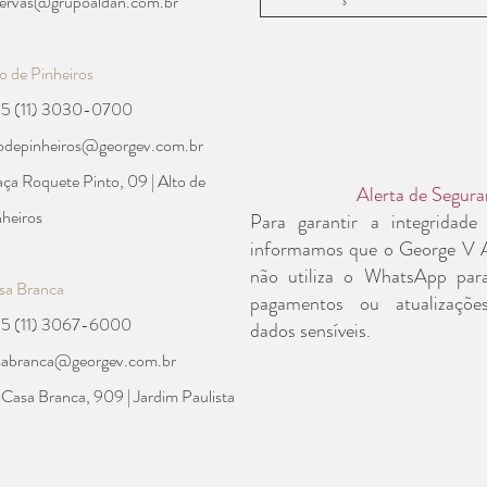
servas@grupoaldan.com.br
periências
Bem-estar e co
o de Pinheiros
55 (11) 3030-0700
Guia de São Paulo
todepinheiros@georgev.com.br
ça Roquete Pinto, 09 | Alto de
Alerta de Segura
orativas
nheiros
Para garantir a integridade
informamos que o George V A
não utiliza o WhatsApp para
sa Branca
pagamentos ou atualizaçõe
55 (11) 3067-6000
dados sensíveis.
sabranca@georgev.com.br
 Casa Branca, 909 | Jardim Paulista