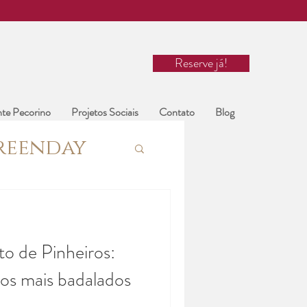
Reserve já!
nte Pecorino
Projetos Sociais
Contato
Blog
reenday
ãoPaulo
to de Pinheiros:
sãopaulo
ros mais badalados