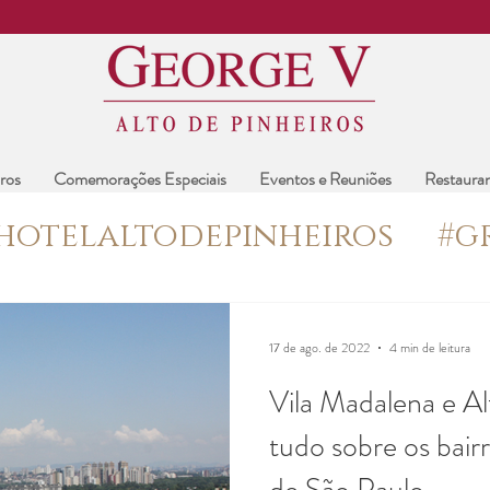
ros
Comemorações Especiais
Eventos e Reuniões
Restaura
hotelaltodepinheiros
#g
#katyperry
#eventosemS
17 de ago. de 2022
4 min de leitura
Vila Madalena e Al
#primaveraemsãopaulo
#
tudo sobre os bair