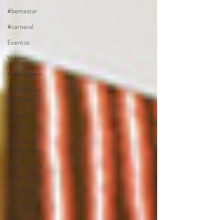
#bemestar
#carnaval
Eventos
Viagem
hospedagem
Carnaval em
São Paulo
viagem a
trabalho
Roteiros e
Experiências
Bem-estar e
conveniência
Guia local
Guia de São
Paulo