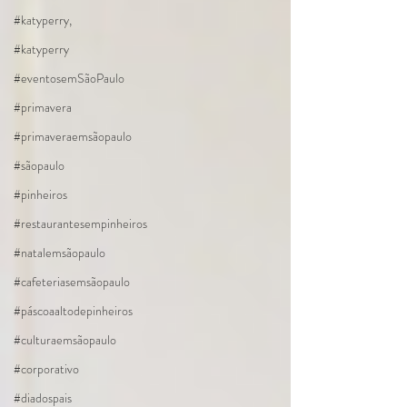
#katyperry,
#katyperry
#eventosemSãoPaulo
#primavera
#primaveraemsãopaulo
#sãopaulo
#pinheiros
#restaurantesempinheiros
#natalemsãopaulo
#cafeteriasemsãopaulo
#páscoaaltodepinheiros
#culturaemsãopaulo
#corporativo
#diadospais