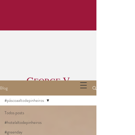
Blog
#páscoaaltodepinheiros
Todos posts
#hotelaltodepinheiros
#greenday