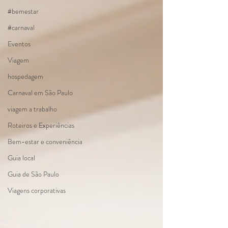
#bemestar
#carnaval
Eventos
Viagem
hospedagem
Carnaval em São Paulo
viagem a trabalho
Roteiros e Experiências
Bem-estar e conveniência
Guia local
Guia de São Paulo
Viagens corporativas