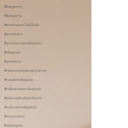
#katyperry,
#katyperry
#eventosemSãoPaulo
#primavera
#primaveraemsãopaulo
#sãopaulo
#pinheiros
#restaurantesempinheiros
#natalemsãopaulo
#cafeteriasemsãopaulo
#páscoaaltodepinheiros
#culturaemsãopaulo
#corporativo
#diadospais